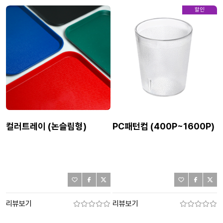
할인
컬러트레이 (논슬립형)
PC패턴컵 (400P~1600P)
리뷰보기
리뷰보기