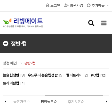
로그인
회원가입
추가메뉴
검
메
색
뉴
버
버
튼
튼
쟁반∙컵
상점 메인
쟁반•컵
논슬립쟁반
[
8
]
우드무늬 논슬립쟁반
[
5
]
컬러트레이
[
2
]
PC컵
[
12
]
트라이탄컵
[
4
]
순
높은가격순
평점높은순
후기많은순