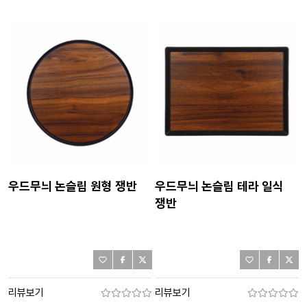
우드무늬 논슬립 원형 쟁반
우드무늬 논슬립 테라 일식
쟁반
리뷰보기
리뷰보기